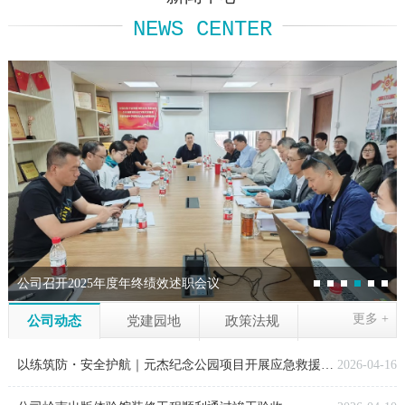
NEWS CENTER
公司召开2025年度年终绩效述职会议
更多 +
公司动态
党建园地
政策法规
1
2
3
4
5
6
以练筑防・安全护航｜元杰纪念公园项目开展应急救援演练
2026-04-16